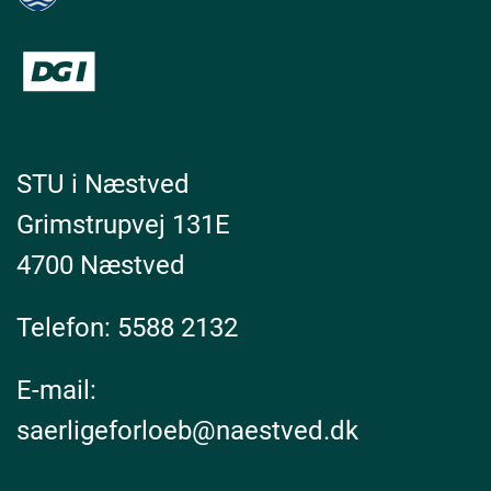
STU i Næstved
Grimstrupvej 131E
4700 Næstved
Telefon:
5588 2132
E-mail:
saerligeforloeb@naestved.dk