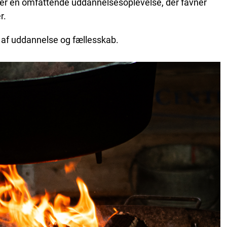
lever en omfattende uddannelsesoplevelse, der favner
r.
af uddannelse og fællesskab.