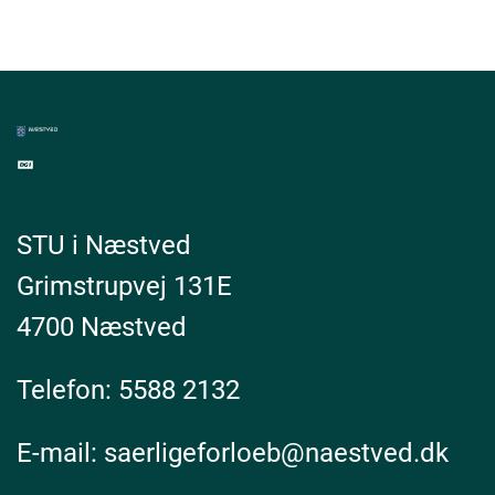
STU i Næstved
Grimstrupvej 131E
4700 Næstved
Telefon:
5588 2132
E-mail:
saerligeforloeb@naestved.dk