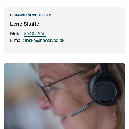
UDDANNELSESVEJLEDER
Lene Skafte
Mobil:
2540 4266
E-mail:
lbska@naestved.dk