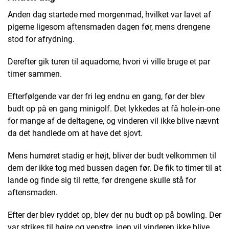
Anden dag startede med morgenmad, hvilket var lavet af
pigerne ligesom aftensmaden dagen før, mens drengene
stod for afrydning.
Derefter gik turen til aquadome, hvori vi ville bruge et par
timer sammen.
Efterfølgende var der fri leg endnu en gang, før der blev
budt op på en gang minigolf. Det lykkedes at få hole-in-one
for mange af de deltagene, og vinderen vil ikke blive nævnt
da det handlede om at have det sjovt.
Mens humøret stadig er højt, bliver der budt velkommen til
dem der ikke tog med bussen dagen før. De fik to timer til at
lande og finde sig til rette, før drengene skulle stå for
aftensmaden.
Efter der blev ryddet op, blev der nu budt op på bowling. Der
var strikes til højre og venstre, igen vil vinderen ikke blive