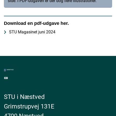
side. I PDF-udgaven er der dog flere illustrationer.
Download en pdf-udgave her.
STU Magasinet juni 2024
STU i Næstved
Grimstrupvej 131E
4700 Næstved