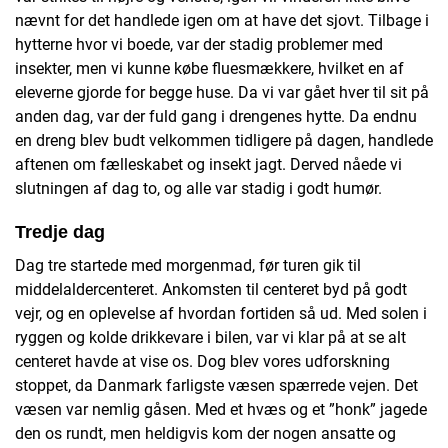
nævnt for det handlede igen om at have det sjovt. Tilbage i
hytterne hvor vi boede, var der stadig problemer med
insekter, men vi kunne købe fluesmækkere, hvilket en af
eleverne gjorde for begge huse. Da vi var gået hver til sit på
anden dag, var der fuld gang i drengenes hytte. Da endnu
en dreng blev budt velkommen tidligere på dagen, handlede
aftenen om fælleskabet og insekt jagt. Derved nåede vi
slutningen af dag to, og alle var stadig i godt humør.
Tredje dag
Dag tre startede med morgenmad, før turen gik til
middelaldercenteret. Ankomsten til centeret byd på godt
vejr, og en oplevelse af hvordan fortiden så ud. Med solen i
ryggen og kolde drikkevare i bilen, var vi klar på at se alt
centeret havde at vise os. Dog blev vores udforskning
stoppet, da Danmark farligste væsen spærrede vejen. Det
væsen var nemlig gåsen. Med et hvæs og et ”honk” jagede
den os rundt, men heldigvis kom der nogen ansatte og