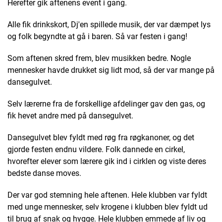
Herefter gik aftenens event i gang.
Alle fik drinkskort, Dj'en spillede musik, der var dæmpet lys
og folk begyndte at gå i baren. Så var festen i gang!
Som aftenen skred frem, blev musikken bedre. Nogle
mennesker havde drukket sig lidt mod, så der var mange på
dansegulvet.
Selv lærerne fra de forskellige afdelinger gav den gas, og
fik hevet andre med på dansegulvet.
Dansegulvet blev fyldt med røg fra røgkanoner, og det
gjorde festen endnu vildere. Folk dannede en cirkel,
hvorefter elever som lærere gik ind i cirklen og viste deres
bedste danse moves.
Der var god stemning hele aftenen. Hele klubben var fyldt
med unge mennesker, selv krogene i klubben blev fyldt ud
til brug af snak og hygge. Hele klubben emmede af liv og