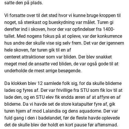
satte den på plads.
Vi forsatte over til det sted hvor vi kunne bruge kroppen til
noget, så stenkast og bueskydning var målet. Turen gi
derefter ind i skoven, hvor der var opfindelser fra 1400-
tallet. Med nogens fokus på at opleve, var der konkurrence
hus andre der skulle vise sig selv frem. Det var der igennem
hele skoven, før turen gik til en af
centeret attraktioner som var bliden. Der blev snakket
meget med de ansatte ved bliden, de var også gode til at
underholde de mest arrige besøgende.
Da klokken blev 12 samlede folk sig, for da skulle bliderne
lades og fyres af. Der var frivillige fra STU som fik lov til at
lade den, og en STU elev fik endda æren af at affyre en af
bliderne. Da vi havde set de store katapulter fyre af, gik
turen hjem af mod Lalandia og dens aquadome. Der var
fuld gang i den i badelandet, før de fleste havde oplevede
det de skulle blev der holdt en kort pause før aftensmad.