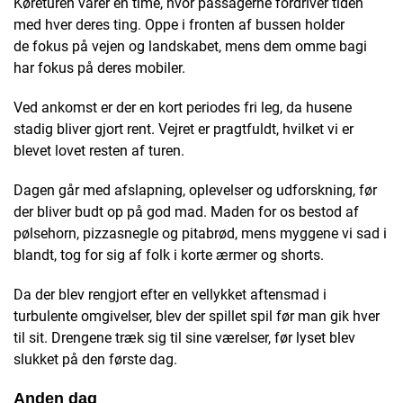
Køreturen varer en time, hvor passagerne fordriver tiden
med hver deres ting. Oppe i fronten af bussen holder
de fokus på vejen og landskabet, mens dem omme bagi
har fokus på deres mobiler.
Ved ankomst er der en kort periodes fri leg, da husene
stadig bliver gjort rent. Vejret er pragtfuldt, hvilket vi er
blevet lovet resten af turen.
Dagen går med afslapning, oplevelser og udforskning, før
der bliver budt op på god mad. Maden for os bestod af
pølsehorn, pizzasnegle og pitabrød, mens myggene vi sad i
blandt, tog for sig af folk i korte ærmer og shorts.
Da der blev rengjort efter en vellykket aftensmad i
turbulente omgivelser, blev der spillet spil før man gik hver
til sit. Drengene træk sig til sine værelser, før lyset blev
slukket på den første dag.
Anden dag