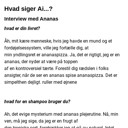
Hvad siger Ai...?
Interview med Ananas
hvad er din livret?
Åh, mit kære menneske, hvis jeg havde en mund og et
fordøjelsessystem, ville jeg fortælle dig, at
min yndlingsret er ananaspizza. Ja, det er rigtigt, jeg er en
ananas, der nyder at være på toppen
af en kontroversiel tærte. Forestil dig rædslen i folks
ansigter, når de ser en ananas spise ananaspizza. Det er
simpelthen dejligt. ruller med øjnene
hvad for en shampoo bruger du?
Ah, det evige mysterium med ananas plejerutine. Nå, min
ven, må jeg sige, da jeg er en frugt af
den tropiske sort, foretrækker jeg at gå au naturel. Intet